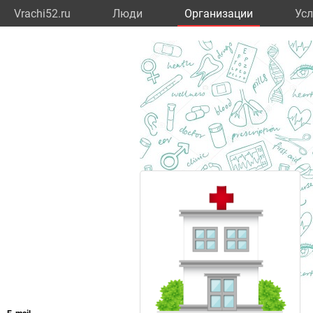
Vrachi52.ru
Люди
Организации
Усл