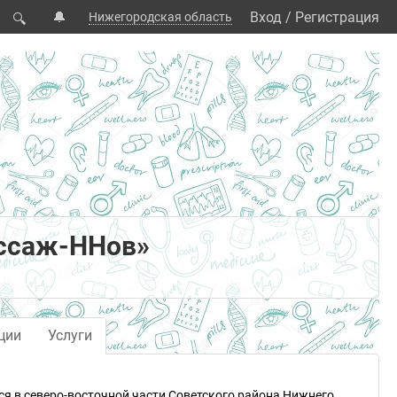
🔔
Вход
/
Регистрация
Нижегородская область
🔍
ссаж-ННов»
ции
Услуги
я в северо-восточной части Советского района Нижнего