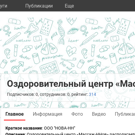
уги
Публикации
Eще
Оздоровительный центр «Ма
Подписчиков: 0, сотрудников: 0, рейтинг:
314
Главное
Информация
Фото
Видео
Публика
Краткое название
:
ООО "НОВА-НН"
Описание
: Оздоровительный центр «Массаж-ННов» располагаетс