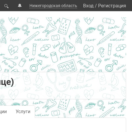
🔔
Вход
/
Регистрация
Нижегородская область
🔍
це)
ции
Услуги