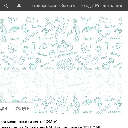
🔔
Вход
/
Регистрация
Нижегородская область
🔍
ции
Услуги
ой медицинский центр" ФМБА
жена рядом с больницей №4.В поликлинике №4 ПОМЦ