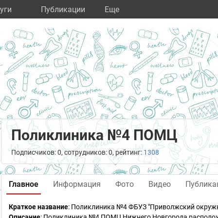
уги
Публикации
Eще
Поликлиника №4 ПОМЦ
Подписчиков: 0, сотрудников: 0, рейтинг:
1308
Главное
Информация
Фото
Видео
Публика
Краткое название
:
Поликлиника №4 ФБУЗ "Приволжский окружн
Описание
: Поликлиника №4 ПОМЦ Нижнего Новгорода располо