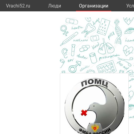
Vrachi52.ru
Люди
Организации
Усл