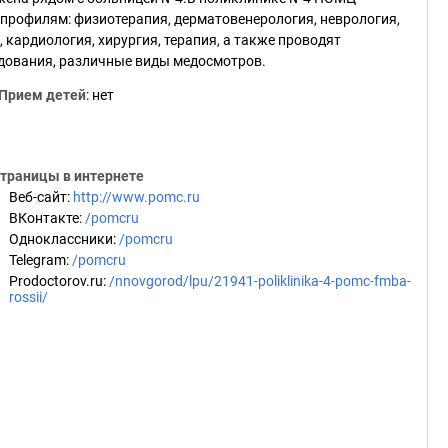
рофилям: физиотерапия, дерматовенерология, неврология,
 кардиология, хирургия, терапия, а также проводят
дования, различные виды медосмотров.
Прием детей
: нет
траницы в интернете
Веб-сайт
:
http://www.pomc.ru
ВКонтакте
:
/pomcru
Одноклассники
:
/pomcru
Telegram
:
/pomcru
Prodoctorov.ru
:
/nnovgorod/lpu/21941-poliklinika-4-pomc-fmba-
rossii/