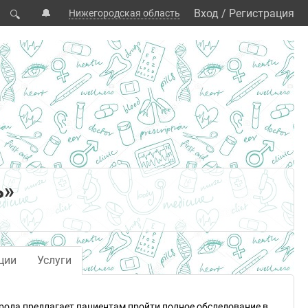
🔔
Вход
/
Регистрация
Нижегородская область
🔍
ь»
ции
Услуги
рода предлагает пациентам пройти полное обследование в