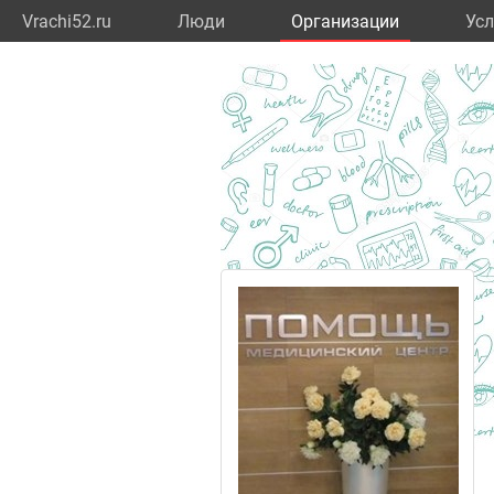
Vrachi52.ru
Люди
Организации
Усл