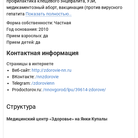
профилактика клещевого энцефалита, УЗИ,
медикаментозный аборт, вакцинация (против вирусного
гепатита
Показать полностью…
Форма собственности
: Частная
Год основания
:
2010
Прием взрослых
: да
Прием детей
: да
Контактная информация
Страницы в интернете
Веб-сайт
:
http://zdorovie-nn.ru
ВКонтакте
:
/nnzdorovie
Telegram
:
/zdorovienn
Prodoctorov.ru
:
/nnovgorod/lpu/39614-zdorove/
Структура
Медицинский центр «Здоровье» на Янки Купалы