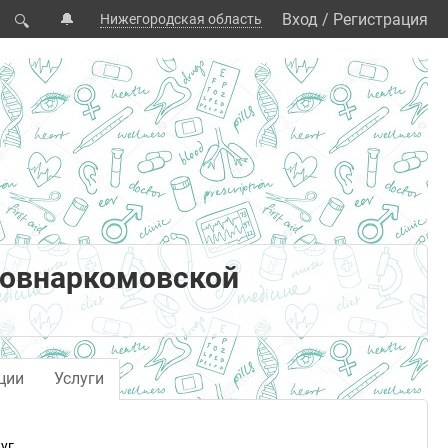
🔔
Вход
/
Регистрация
Нижегородская область
🔍
Совнаркомовской
ции
Услуги
уг