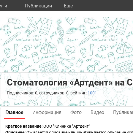
уги
Публикации
Eще
Стоматология «Артдент» на 
Подписчиков: 0, сотрудников: 0, рейтинг:
1001
Главное
Информация
Фото
Видео
Публика
Краткое название
:
ООО "Клиника "Артдент"
Описание
: Ожидается описание клиникиОжидается описание усл