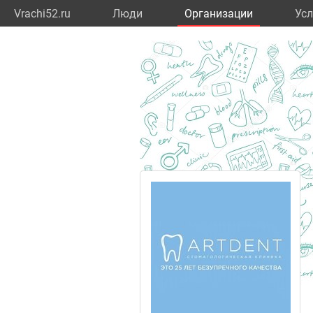
Vrachi52.ru
Люди
Организации
Усл