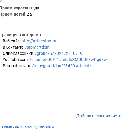
Прием взрослых
: да
Прием детей
: да
траницы в интернете
Веб-сайт
:
http://artdentnn.ru
ВКонтакте
:
/stomartdent
Одноклассники
:
/group/57702472810719
YouTube.com
:
/channel/UCRf1Ju5gIbXMULU53wKgdEw
Prodoctorov.ru
:
/nnovgorod/lpu/28420-artdent/
Добавить специалиста
Озманян Тамаз Зурабович