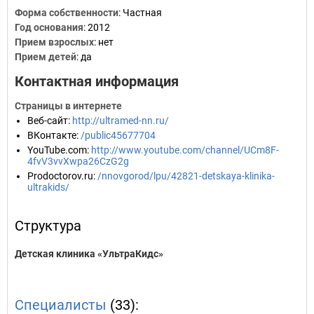
Форма собственности
: Частная
Год основания
:
2012
Прием взрослых
: нет
Прием детей
: да
Контактная информация
Страницы в интернете
Веб-сайт
:
http://ultramed-nn.ru/
ВКонтакте
:
/public45677704
YouTube.com
:
http://www.youtube.com/channel/UCm8F-
4fvV3vvXwpa26CzG2g
Prodoctorov.ru
:
/nnovgorod/lpu/42821-detskaya-klinika-
ultrakids/
Структура
Детская клиника «УльтраКидс»
Специалисты
(33):