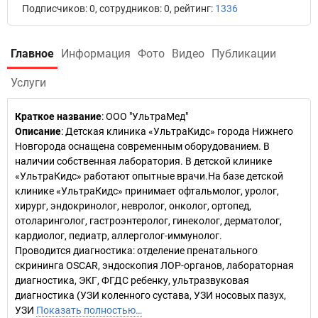
Подписчиков: 0, сотрудников: 0, рейтинг:
1336
Главное
Информация
Фото
Видео
Публикации
Услуги
Краткое название
:
ООО "УльтраМед"
Описание
: Детская клиника «УльтраКидс» города Нижнего
Новгорода оснащена современным оборудованием. В
наличии собственная лаборатория. В детской клинике
«УльтраКидс» работают опытные врачи.На базе детской
клинике «УльтраКидс» принимает офтальмолог, уролог,
хирург, эндокринолог, невролог, онколог, ортопед,
отоларинголог, гастроэнтеролог, гинеколог, дерматолог,
кардиолог, педиатр, аллерголог-иммунолог.
Проводится диагностика: отделение пренатального
скрининга OSCAR, эндоскопия ЛОР-органов, лабораторная
диагностика, ЭКГ, ФГДС ребенку, ультразвуковая
диагностика (УЗИ коленного сустава, УЗИ нoсoвых пазух,
УЗИ
Показать полностью…