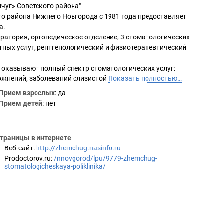
чуг» Советского района"
о района Нижнего Новгорода с 1981 года предоставляет
а.
ратория, ортопедическое отделение, 3 стоматологических
латных услуг, рентгенологический и физиотерапевтический
 оказывают полный спектр стоматологических услуг:
ложнений, заболеваний слизистой
Показать полностью…
Прием взрослых
: да
Прием детей
: нет
траницы в интернете
Веб-сайт
:
http://zhemchug.nasinfo.ru
Prodoctorov.ru
:
/nnovgorod/lpu/9779-zhemchug-
stomatologicheskaya-poliklinika/