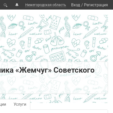
🔔
Вход
/
Регистрация
Нижегородская область
🔍
ика «Жемчуг» Советского
ции
Услуги