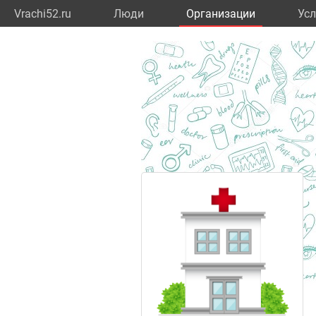
Vrachi52.ru
Люди
Организации
Усл