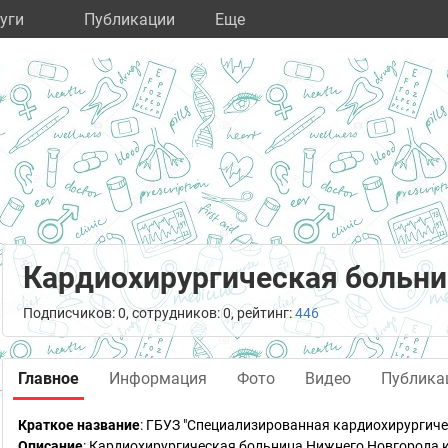
уги
Публикации
Eще
Кардиохирургическая больн
Подписчиков: 0, сотрудников: 0, рейтинг:
446
Главное
Информация
Фото
Видео
Публика
Краткое название
:
ГБУЗ "Специализированная кардиохирургиче
Описание
: Кардиохирургическая больница Нижнего Новгорода 