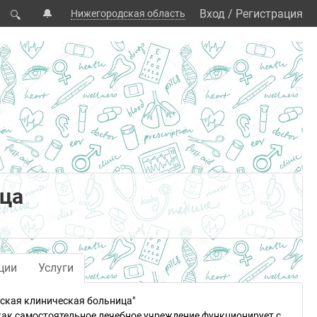
🔔
Вход
/
Регистрация
Нижегородская область
🔍
ица
ции
Услуги
ская клиническая больница"
как самостоятельное лечебное учреждение функционирует с