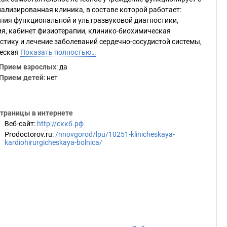
ализированная клиника, в составе которой работает:
ения функциональной и ультразвуковой диагностики,
ия, кабинет физиотерапии, клинико-биохимическая
тику и лечение заболеваний сердечно-сосудистой системы,
ческая
Показать полностью…
Прием взрослых
: да
Прием детей
: нет
траницы в интернете
Веб-сайт
:
http://сккб.рф
Prodoctorov.ru
:
/nnovgorod/lpu/10251-klinicheskaya-
kardiohirurgicheskaya-bolnica/