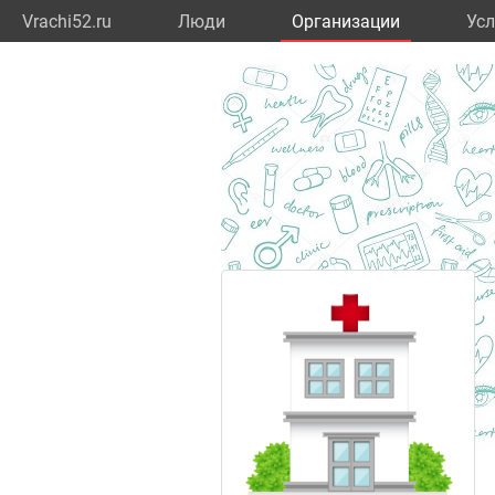
Vrachi52.ru
Люди
Организации
Усл