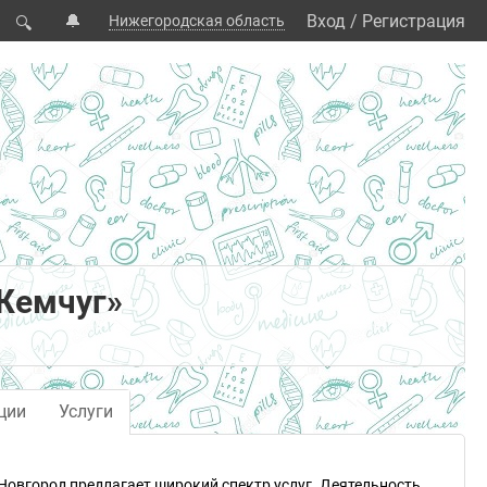
🔔
Вход
/
Регистрация
Нижегородская область
🔍
Жемчуг»
ции
Услуги
Новгород предлагает широкий спектр услуг. Деятельность