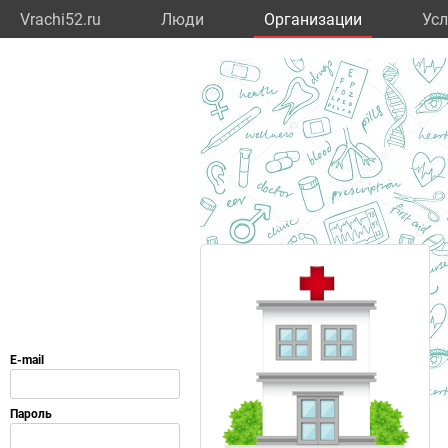
Vrachi52.ru
Люди
Организации
Усл