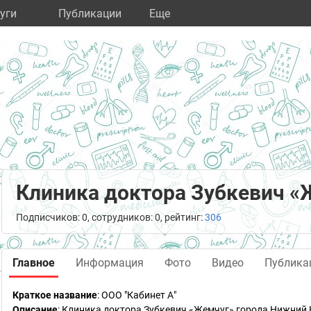
уги
Публикации
Eще
Клиника доктора Зубкевич «
Подписчиков: 0, сотрудников: 0, рейтинг:
306
Главное
Информация
Фото
Видео
Публика
Краткое название
:
ООО "Кабинет А"
Описание
: Клиника доктора Зубкевич «Жемчуг» города Нижний 