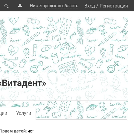
🔔
Вход
/
Регистрация
Нижегородская область
🔍
«Витадент»
ции
Услуги
Прием детей
: нет