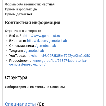
Форма собственности
: Частная
Прием взрослых
: да
Прием детей
: нет
Контактная информация
Страницы в интернете
Веб-сайт
:
http://www.gemotest.ru
ВКонтакте
:
http://vk.com/gemotestlab
Одноклассники
:
/gemotest.lab
Telegram
:
/gemotestlab
YouTube.com
:
/channel/UC6F8iQBlwT96ZyaKIm2e05Q
Prodoctorov.ru
:
/nnovgorod/lpu/51857-laboratoriya-
gemotest-na-soyuznom/
Структура
Лаборатория «Гемотест» на Союзном
Специалисты
(0):