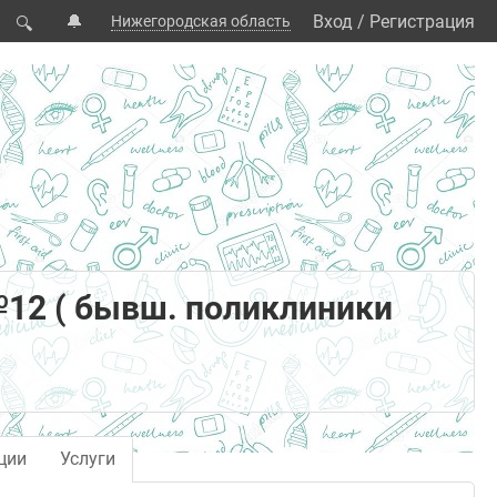
🔔
Вход
/
Регистрация
Нижегородская область
🔍
12 ( бывш. поликлиники
ции
Услуги