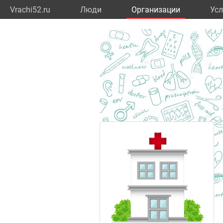
Vrachi52.ru
Люди
Организации
Усл