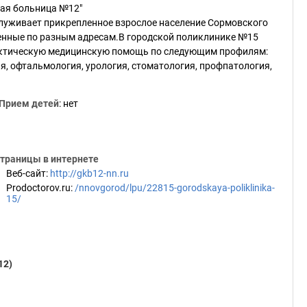
ая больница №12"
луживает прикрепленное взрослое население Сормовского
оженные по разным адресам.В городской поликлинике №15
ктическую медицинскую помощь по следующим профилям:
ия, офтальмология, урология, стоматология, профпатология,
Прием детей
: нет
траницы в интернете
Веб-сайт
:
http://gkb12-nn.ru
Prodoctorov.ru
:
/nnovgorod/lpu/22815-gorodskaya-poliklinika-
15/
12)