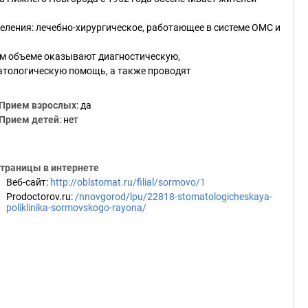
еления: лечебно-хирургическое, работающее в системе ОМС и
ом объеме оказывают диагностическую,
атологическую помощь, а также проводят
Прием взрослых
: да
Прием детей
: нет
траницы в интернете
Веб-сайт
:
http://oblstomat.ru/filial/sormovo/1
Prodoctorov.ru
:
/nnovgorod/lpu/22818-stomatologicheskaya-
poliklinika-sormovskogo-rayona/