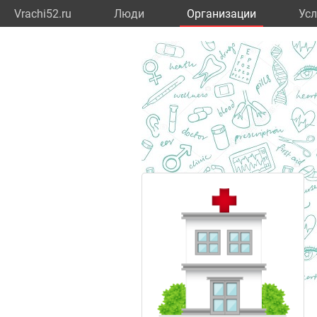
Vrachi52.ru
Люди
Организации
Усл