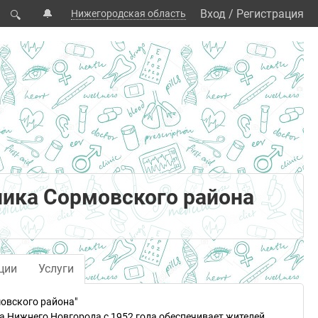
🔔
Вход
/
Регистрация
Нижегородская область
🔍
ика Сормовского района
ции
Услуги
овского района"
а Нижнего Новгорода с 1952 года обеспечивает жителей