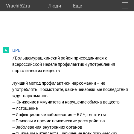
Vrachi52.ru
Люди
Eще
🔔
Нижег
🔍
ЦРБ
⚡Большемурашкинский район присоединился к
всероссийской Неделе профилактики употребления
наркотических веществ
Лучший метод профилактики наркомании – не
употреблять. Посмотрите, какие неизбежные последствия
ждут наркоманов.
➖ Снижение иммунитета и нарушение обмена веществ
➖Истощение
➖Инфекционные заболевания – ВИЧ, гепатиты
➖Психозы и прочие психические расстройства
➖Заболевания внутренних органов
➖Снижение интеллекта, нарушение всех психических