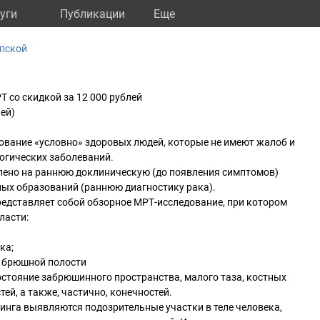
уги
Публикации
Eще
упской
 со скидкой за 12 000 рублей
лей)
ование «условно» здоровых людей, которые не имеют жалоб и
огических заболеваний.
лено на раннюю доклиническую (до появления симптомов)
ных образований (раннюю диагностику рака).
редставляет собой обзорное МРТ-исследование, при котором
ласти:
ка;
 и брюшной полости
состояние забрюшинного пространства, малого таза, костных
ей, а также, частично, конечностей.
нга выявляются подозрительные участки в теле человека,