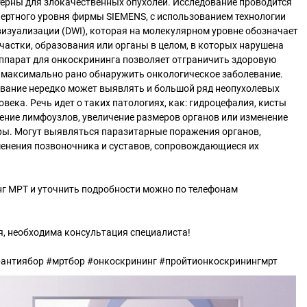
терны для злокачественных опухолей. Исследование проводится
ертного уровня фирмы SIEMENS, c использованием технологии
изуализации (DWI), которая на молекулярном уровне обозначает
частки, образования или органы в целом, в которых нарушена
ппарат для онкоскрининга позволяет отграничить здоровую
и максимально рано обнаружить онкологическое заболевание.
вание нередко может выявлять и большой ряд неопухолевых
века. Речь идет о таких патологиях, как: гидроцефалия, кисты
ение лимфоузлов, увеличение размеров органов или изменение
уры. Могут выявляться паразитарные поражения органов,
менения позвоночника и суставов, сопровождающиеся их
нг МРТ и уточнить подробности можно по телефонам
, необходима консультация специалиста!
рантиябор #мртбор #онкоскрининг #пройтионкоскринингмрт