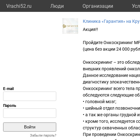
Vrachi52.ru
Люди
Организации
Усл
Клиника «Гарантия» на Кр
Акция!!
Пройдите Онкоскрининг МРТ
(цена без акции 24 000 руб
Онкоскрининг – это обслед
внешних проявлений онкол
Данное исследование наце
диагностику злокачествен
Онкоскрининг всего тела п
обследуются следующие об
• головной мозг;
• шейный отдел позвоночни
• а так же органы грудной
• кроме того, исследуется 
структур охваченных област
При проведении Онкоскрини
Забыли пароль?