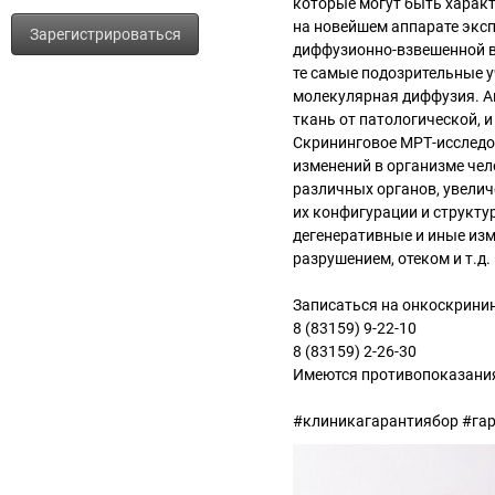
которые могут быть харак
на новейшем аппарате эксп
Зарегистрироваться
диффузионно-взвешенной в
те самые подозрительные у
молекулярная диффузия. А
ткань от патологической, 
Скрининговое МРТ-исследо
изменений в организме чело
различных органов, увелич
их конфигурации и структ
дегенеративные и иные из
разрушением, отеком и т.д.
Записаться на онкоскрини
8 (83159) 9-22-10
8 (83159) 2-26-30
Имеются противопоказания
#клиникагарантиябор #га