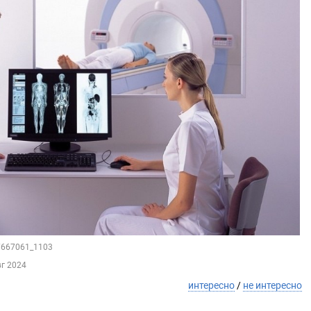
57667061_1103
вг 2024
интересно
/
не интересно