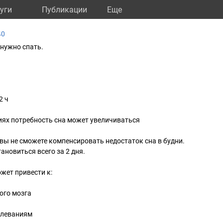
уги
Публикации
Eще
40
нужно спать.
2 ч
иях потребность сна может увеличиваться
вы не сможете компенсировать недостаток сна в будни.
ановиться всего за 2 дня.
жет привести к:
ого мозга
олеваниям