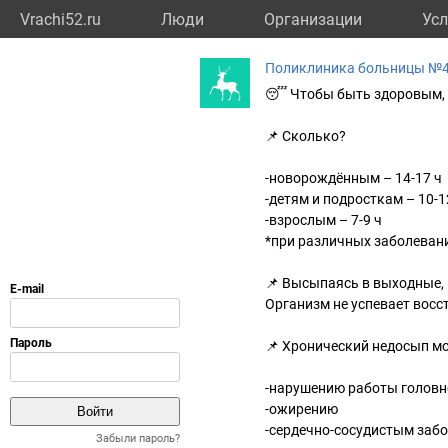
Vrachi52.ru
Люди
Организации
Усл
Поликлиника больницы №
😴 Чтобы быть здоровым, 
📌 Сколько?
-новорождённым – 14-17 ч
-детям и подросткам – 10-1
-взрослым – 7-9 ч
*при различных заболеван
📌 Высыпаясь в выходные, 
Организм не успевает восст
📌 Хронический недосып мо
-нарушению работы головн
-ожирению
-сердечно-сосудистым заб
Забыли пароль?