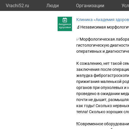
Vrachi52.ru
Люди
Организации
Усл
Клиника «Академия здоро
🔬Независимая морфологи
✅Морфологическая лаборат
гистологическую диагности
оперативных и диагностиче
К сожалению, нет такой се
заключения после операции
желудка фиброгастроскопи
прижигания маленькой роди
органов при опухолевых и 
проведено в ожидании меди
почти не дышит, размышляя
как годы! Сколько нервных
тепла! Сколько хороших с
❗️Современное оборудовани