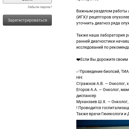
Забыли пароль?
Важным разделом работы 
(ИГХ)! рецепторов опухоле
Зарегистрироваться
уточнить диагноз ряда опу
Также наша лаборатория р
ранней диагностики начавш
исследований по рекоменд
❤️Если Вы дорожите своим 
✅Проведение биопсий, ТИАБ
НН:
Стражнов А.В. — Онколог, 
Егоров А.А. — Онколог, ма
диспансер
Муханзаев Ш.Х. — Онколог
! Проводится госпитализац
Также врачи Гинекологи и