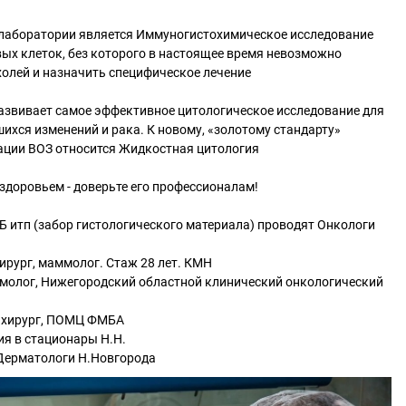
лаборатории является Иммуногистохимическое исследование
вых клеток, без которого в настоящее время невозможно
холей и назначить специфическое лечение
азвивает самое эффективное цитологическое исследование для
ихся изменений и рака. К новому, «золотому стандарту»
ации ВОЗ относится Жидкостная цитология
здоровьем - доверьте его профессионалам!
 итп (забор гистологического материала) проводят Онкологи
хирург, маммолог. Стаж 28 лет. КМН
ммолог, Нижегородский областной клинический онкологический
, хирург, ПОМЦ ФМБА
ия в стационары Н.Н.
 Дерматологи Н.Новгорода