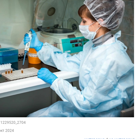
201229520_2704
окт 2024