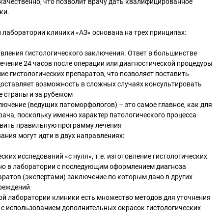
качественно, что позволит врачу дать квалифицированное
ки.
лаборатории клиники «АЗ» основана на трех принципах:
авления гистологического заключения. Ответ в большинстве
течение 24 часов после операции или диагностической процедуры
ние гистологических препаратов, что позволяет поставить
доставляет возможность в сложных случаях консультировать
е страны и за рубежом
ючение (ведущих патоморфологов) – это самое главное, как для
врача, поскольку именно характер патологического процесса
авить правильную программу лечения
ния могут идти в двух направлениях:
ких исследований «с нуля», т.е. изготовление гистологических
но в лаборатории с последующим оформлением диагноза
аратов (экспертами) заключение по которым дано в других
реждений
ой лаборатории клиники есть множество методов для уточнения
 с использованием дополнительных окрасок гистологических