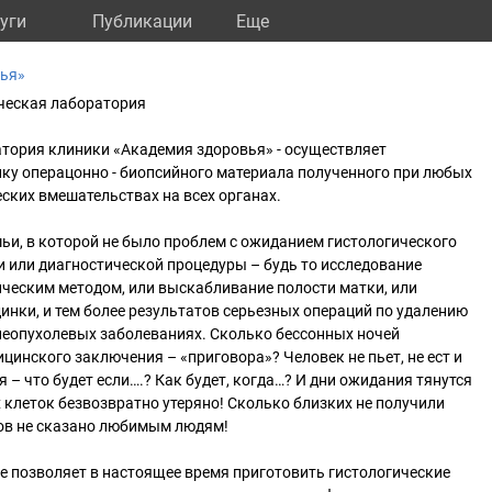
уги
Публикации
Eще
вья»
ческая лаборатория
ория клиники «Академия здоровья» - осуществляет
ку операцонно - биопсийного материала полученного при любых
ских вмешательствах на всех органах.
мьи, в которой не было проблем с ожиданием гистологического
 или диагностической процедуры – будь то исследование
ческим методом, или выскабливание полости матки, или
нки, и тем более результатов серьезных операций по удалению
неопухолевых заболеваниях. Сколько бессонных ночей
цинского заключения – «приговора»? Человек не пьет, не ест и
 – что будет если….? Как будет, когда…? И дни ожидания тянутся
 клеток безвозвратно утеряно! Сколько близких не получили
лов не сказано любимым людям!
е позволяет в настоящее время приготовить гистологические