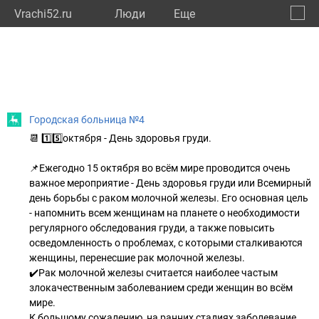
Vrachi52.ru
Люди
Eще
🔔
Нижег
🔍
Городская больница №4
📆 1️⃣5️⃣октября - День здоровья груди.
📌Ежегодно 15 октября во всём мире проводится очень
важное мероприятие - День здоровья груди или Всемирный
день борьбы с раком молочной железы. Его основная цель
- напомнить всем женщинам на планете о необходимости
регулярного обследования груди, а также повысить
осведомленность о проблемах, с которыми сталкиваются
женщины, перенесшие рак молочной железы.
✔️Рак молочной железы считается наиболее частым
злокачественным заболеванием среди женщин во всём
мире.
К большому сожалению, на ранних стадиях заболевание