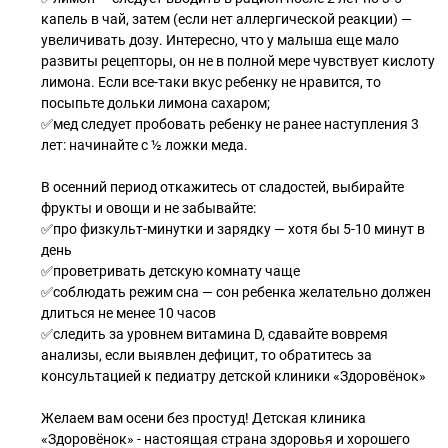
капель в чай, затем (если нет аллергической реакции) —
увеличивать дозу. Интересно, что у малыша еще мало
развиты рецепторы, он не в полной мере чувствует кислоту
лимона. Если все-таки вкус ребенку не нравится, то
посыпьте дольки лимона сахаром;
✅мед следует пробовать ребенку не ранее наступления 3
лет: начинайте с ½ ложки меда.
В осенний период откажитесь от сладостей, выбирайте
фрукты и овощи и не забывайте:
✅про физкульт-минутки и зарядку — хотя бы 5-10 минут в
день
✅проветривать детскую комнату чаще
✅соблюдать режим сна — сон ребенка желательно должен
длиться не менее 10 часов
✅следить за уровнем витамина D, сдавайте вовремя
анализы, если выявлен дефицит, то обратитесь за
консультацией к педиатру детской клиники «Здоровёнок»
Желаем вам осени без простуд! Детская клиника
«Здоровёнок» - настоящая страна здоровья и хорошего