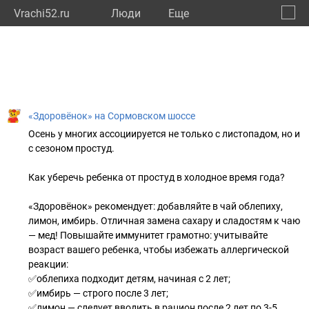
Vrachi52.ru
Люди
Eще
🔔
Нижег
🔍
«Здоровёнок» на Сормовском шоссе
Осень у многих ассоциируется не только с листопадом, но и
с сезоном простуд.
Как уберечь ребенка от простуд в холодное время года?
«Здоровёнок» рекомендует: добавляйте в чай облепиху,
лимон, имбирь. Отличная замена сахару и сладостям к чаю
— мед! Повышайте иммунитет грамотно: учитывайте
возраст вашего ребенка, чтобы избежать аллергической
реакции:
✅облепиха подходит детям, начиная с 2 лет;
✅имбирь — строго после 3 лет;
✅лимон — следует вводить в рацион после 2 лет по 3-5