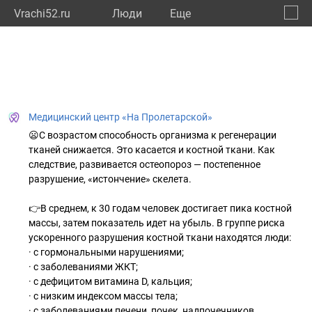
Vrachi52.ru
Люди
Eще
🔔
Нижег
🔍
Медицинский центр «На Пролетарской»
😦С возрастом способность организма к регенерации
тканей снижается. Это касается и костной ткани. Как
следствие, развивается остеопороз — постепенное
разрушение, «истончение» скелета.
👉В среднем, к 30 годам человек достигает пика костной
массы, затем показатель идет на убыль. В группе риска
ускоренного разрушения костной ткани находятся люди:
· с гормональными нарушениями;
· с заболеваниями ЖКТ;
· с дефицитом витамина D, кальция;
· с низким индексом массы тела;
· с заболеваниями печени, почек, надпочечников,