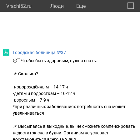
Vrachi52.ru
Люди
Eще
🔔
Нижег
🔍
Городская больница №37
😴 Чтобы быть здоровым, нужно спать.
📌 Сколько?
-новорождённым – 14-17 ч
-детям и подросткам – 10-12 ч
-взрослым – 7-9 ч
*при различных заболеваниях потребность сна может
увеличиваться
📌 Высыпаясь в выходные, вы не сможете компенсировать
недостаток сна в будни. Организм не успевает
восстановиться всего за 2 дня.