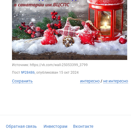
Источник: https://vk.com/wall-25053399_3799
Пост
№28486
, опубликован
15 окт 2024
Сохранить
интересно
/
не интересно
Обратная связь
Инвесторам
Вконтакте