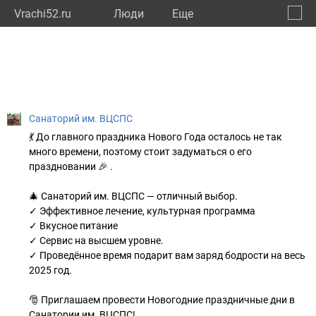
Vrachi52.ru
Люди
Eще
🔔
Нижег
🔍
Санаторий им. ВЦСПС
💃 До главного праздника Нового Года осталось не так
много времени, поэтому стоит задуматься о его
праздновании 🎉 .
🎄 Санаторий им. ВЦСПС — отличный выбор.
✓ Эффективное лечение, культурная программа
✓ Вкусное питание
✓ Сервис на высшем уровне.
✓ Проведённое время подарит вам заряд бодрости на весь
2025 год.
🎅 Приглашаем провести Новогодние праздничные дни в
Санатории им. ВЦСПС!