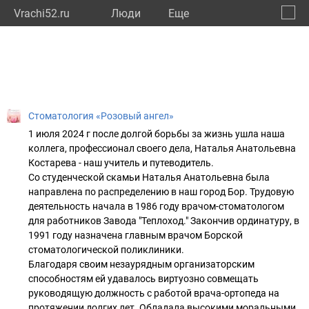
Vrachi52.ru
Люди
Eще
🔔
Нижег
🔍
Стоматология «Розовый ангел»
1 июля 2024 г после долгой борьбы за жизнь ушла наша
коллега, профессионал своего дела, Наталья Анатольевна
Костарева - наш учитель и путеводитель.
Со студенческой скамьи Наталья Анатольевна была
направлена по распределению в наш город Бор. Трудовую
деятельность начала в 1986 году врачом-стоматологом
для работников Завода "Теплоход." Закончив ординатуру, в
1991 году назначена главным врачом Борской
стоматологической поликлиники.
Благодаря своим незаурядным организаторским
способностям ей удавалось виртуозно совмещать
руководящую должность с работой врача-ортопеда на
протяжении долгих лет. Обладала высокими моральными