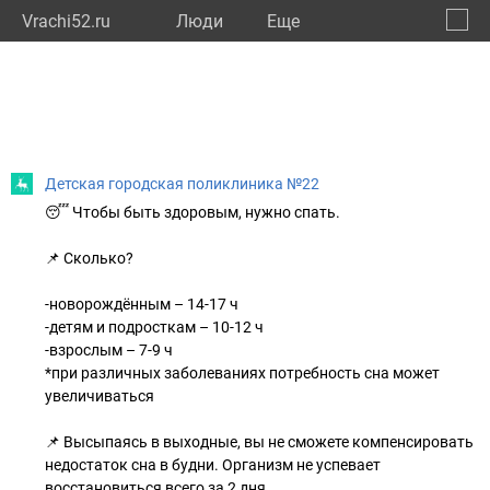
Vrachi52.ru
Люди
Eще
🔔
Нижег
🔍
Детская городская поликлиника №22
😴 Чтобы быть здоровым, нужно спать.
📌 Сколько?
-новорождённым – 14-17 ч
-детям и подросткам – 10-12 ч
-взрослым – 7-9 ч
*при различных заболеваниях потребность сна может
увеличиваться
📌 Высыпаясь в выходные, вы не сможете компенсировать
недостаток сна в будни. Организм не успевает
восстановиться всего за 2 дня.