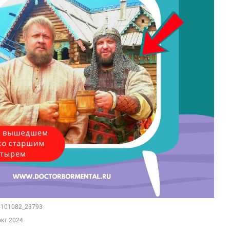
35101082_23793
окт 2024