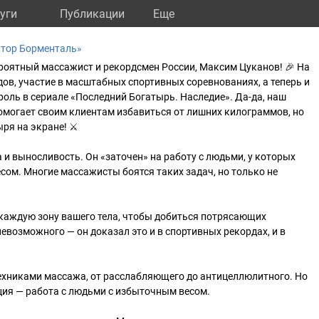
уги
Публикации
Eще
ктор Борменталь»
роятный массажист и рекордсмен России, Максим Цуканов! 🎉 На
дов, участие в масштабных спортивных соревнованиях, а теперь и
роль в сериале «Последний Богатырь. Наследие». Да-да, наш
омогает своим клиентам избавиться от лишних килограммов, но
ыря на экране! ⚔
а и выносливость. Он «заточен» на работу с людьми, у которых
сом. Многие массажисты боятся таких задач, но только не
 каждую зону вашего тела, чтобы добиться потрясающих
невозможного — он доказал это и в спортивных рекордах, и в
техниками массажа, от расслабляющего до антицеллюлитного. Но
ция — работа с людьми с избыточным весом.