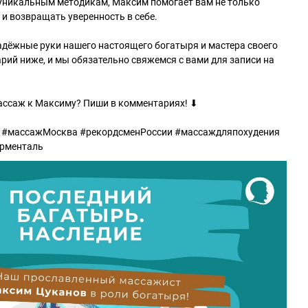
 уникальным методикам, Максим помогает вам не только
 и возвращать уверенность в себе.
надёжные руки нашего настоящего богатыря и мастера своего
арий ниже, и мы обязательно свяжемся с вами для записи на
массаж к Максиму? Пиши в комментариях! ⬇
 #массажМосква #рекордсменРоссии #массаждляпохудения
рменталь