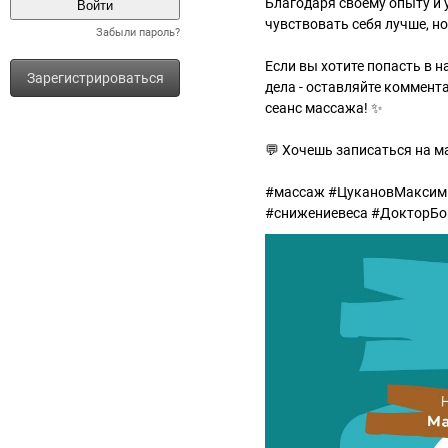
Благодаря своему опыту и
чувствовать себя лучше, но
Забыли пароль?
Если вы хотите попасть в 
Зарегистрироваться
дела - оставляйте коммент
сеанс массажа! ✨
💬 Хочешь записаться на 
#массаж #ЦукановМаксим
#снижениевеса #ДокторБо