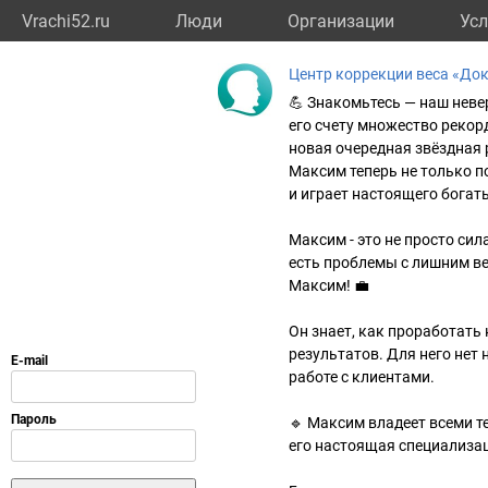
Vrachi52.ru
Люди
Организации
Усл
Центр коррекции веса «До
💪 Знакомьтесь — наш неве
его счету множество рекор
новая очередная звёздная 
Максим теперь не только п
и играет настоящего богат
Максим - это не просто сил
есть проблемы с лишним ве
Максим! 💼
Он знает, как проработать
результатов. Для него нет 
работе с клиентами.
🔹 Максим владеет всеми 
его настоящая специализа