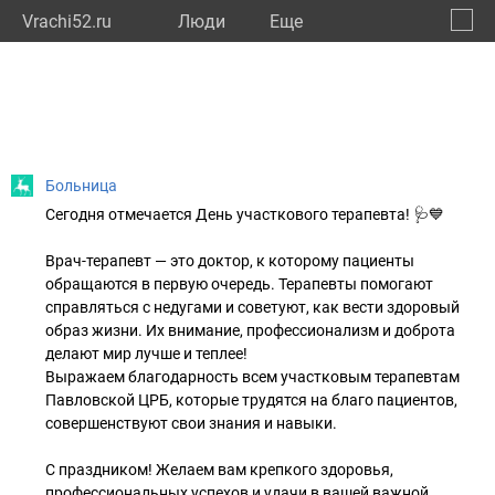
Vrachi52.ru
Люди
Eще
🔔
Нижег
🔍
Больница
Сегодня отмечается День участкового терапевта! 🩺💙
Врач-терапевт — это доктор, к которому пациенты
обращаются в первую очередь. Терапевты помогают
справляться с недугами и советуют, как вести здоровый
образ жизни. Их внимание, профессионализм и доброта
делают мир лучше и теплее!
Выражаем благодарность всем участковым терапевтам
Павловской ЦРБ, которые трудятся на благо пациентов,
совершенствуют свои знания и навыки.
С праздником! Желаем вам крепкого здоровья,
профессиональных успехов и удачи в вашей важной