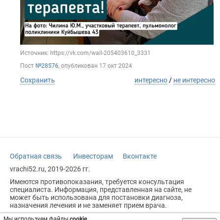
Источник: https://vk.com/wall-205403610_3331
Пост
№28576
, опубликован
17 окт 2024
Сохранить
интересно
/
не интересно
Обратная связь
Инвесторам
Вконтакте
vrachi52.ru, 2019-2026 гг.
Имеются противопоказания, требуется консультация
специалиста. Информация, представленная на сайте, не
может быть использована для постановки диагноза,
назначения лечения и не заменяет прием врача.
Возрастное ограничение: 18+
Мы используем файлы
cookie
.