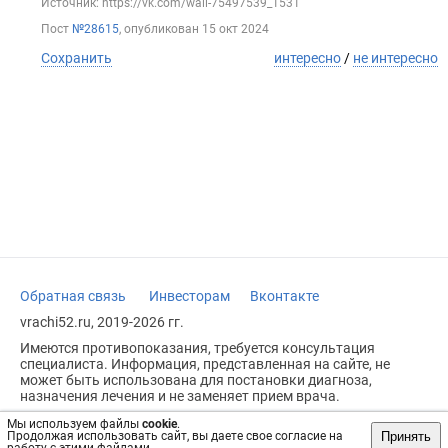
Источник: https://vk.com/wall-75497539_1531
Пост
№28615
, опубликован
15 окт 2024
Сохранить
интересно
/
не интересно
Обратная связь
Инвесторам
Вконтакте
vrachi52.ru, 2019-2026 гг.
Имеются противопоказания, требуется консультация
специалиста. Информация, представленная на сайте, не
может быть использована для постановки диагноза,
назначения лечения и не заменяет прием врача.
Возрастное ограничение: 18+
Мы используем файлы
cookie
.
Принять
Продолжая использовать сайт, вы даете свое согласие на