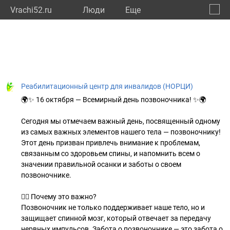
Vrachi52.ru
Люди
Eще
🔔
Нижег
🔍
Реабилитационный центр для инвалидов (НОРЦИ)
🌍✨ 16 октября — Всемирный день позвоночника! ✨🌍
Сегодня мы отмечаем важный день, посвященный одному
из самых важных элементов нашего тела — позвоночнику!
Этот день призван привлечь внимание к проблемам,
связанным со здоровьем спины, и напомнить всем о
значении правильной осанки и заботы о своем
позвоночнике.
🧘‍♀️ Почему это важно?
Позвоночник не только поддерживает наше тело, но и
защищает спинной мозг, который отвечает за передачу
нервных импульсов. Забота о позвоночнике — это забота о