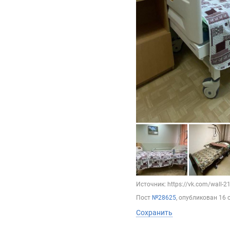
Источник: https://vk.com/wall-
Пост
№28625
, опубликован
16 
Сохранить