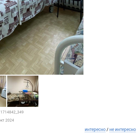
211714842_349
окт 2024
интересно
/
не интересно