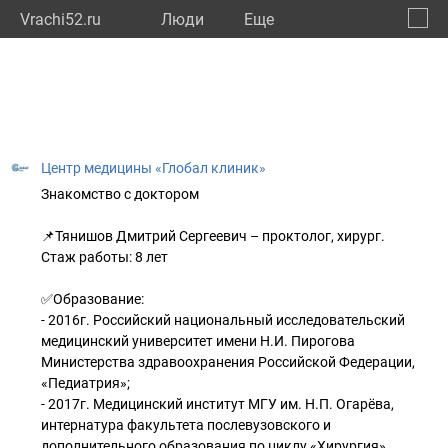
Vrachi52.ru
Люди
Eще
🔔
Нижег
🔍
Центр медицины «Глобал клиник»
Знакомство с доктором
📌Тянишов Дмитрий Сергеевич – проктолог, хирург.
Стаж работы: 8 лет
✅Образование:
- 2016г. Российский национальный исследовательский
медицинский университет имени Н.И. Пирогова
Министерства здравоохранения Российской Федерации,
«Педиатрия»;
- 2017г. Медицинский институт МГУ им. Н.П. Огарёва,
интернатура факультета послевузовского и
дополнительного образования по циклу «Хирургия»