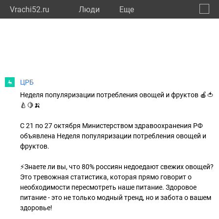
Vrachi52.ru
Люди
Eще
🔔
Нижег
🔍
ЦРБ
Неделя популяризации потребления овощей и фруктов 🍎🍅
🍐🍋🍌
С 21 по 27 октября Министерством здравоохранения РФ
объявлена Неделя популяризации потребления овощей и
фруктов.
⚡Знаете ли вы, что 80% россиян недоедают свежих овощей?
Это тревожная статистика, которая прямо говорит о
необходимости пересмотреть наше питание. Здоровое
питание - это не только модный тренд, но и забота о вашем
здоровье!