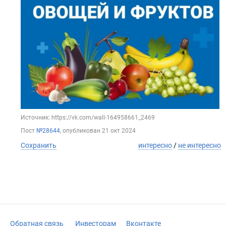
Источник: https://vk.com/wall-164958661_2469
Пост
№28644
, опубликован
21 окт 2024
Сохранить
интересно
/
не интересно
Обратная связь
Инвесторам
Вконтакте