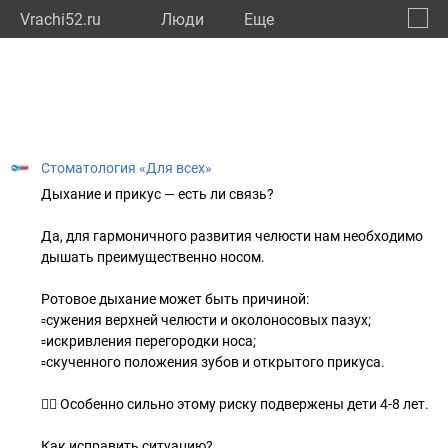
Vrachi52.ru
Люди
Eще
🔔
Нижег
🔍
Стоматология «Для всех»
Дыхание и прикус — есть ли связь?
Да, для гармоничного развития челюсти нам необходимо
дышать преимущественно носом.
Ротовое дыхание может быть причиной:
▫сужения верхней челюсти и околоносовых пазух;
▫искривления перегородки носа;
▫скученного положения зубов и открытого прикуса.
👉🏻 Особенно сильно этому риску подвержены дети 4-8 лет.
Как исправить ситуацию?