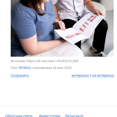
Источник: https://vk.com/wall-143292619_808
Пост
№28666
, опубликован
26 июн 2024
Сохранить
интересно
/
не интересно
Обратная связь
Инвесторам
Вконтакте