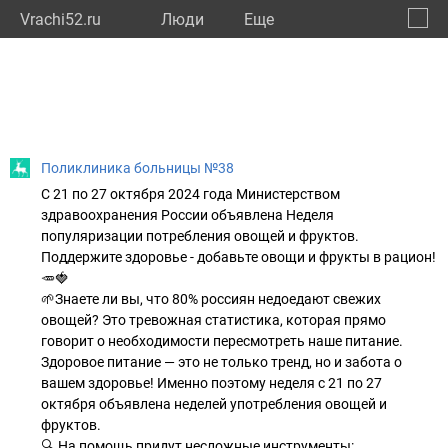
Vrachi52.ru
Люди
Eще
🔔
Нижег
🔍
Поликлиника больницы №38
С 21 по 27 октября 2024 года Министерством
здравоохранения России объявлена Неделя
популяризации потребления овощей и фруктов.
Поддержите здоровье - добавьте овощи и фрукты в рацион!
🥕🍓
🌱Знаете ли вы, что 80% россиян недоедают свежих
овощей? Это тревожная статистика, которая прямо
говорит о необходимости пересмотреть наше питание.
Здоровое питание — это не только тренд, но и забота о
вашем здоровье! Именно поэтому неделя с 21 по 27
октября объявлена неделей употребления овощей и
фруктов.
🔍 На помощь придут несложные инструменты: