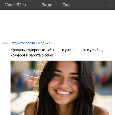
Vrachi52.ru
Люди
Eще
🔔
Нижег
🔍
Стоматология «Медина»
Красивые здоровые зубы — это уверенность в улыбке,
комфорт и забота о себе!