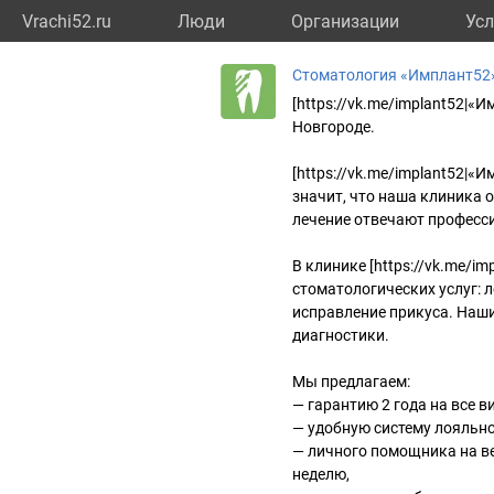
Vrachi52.ru
Люди
Организации
Усл
Стоматология «Имплант52» 
[https://vk.me/implant52|
Новгороде.
[https://vk.me/implant52|«
значит, что наша клиника
лечение отвечают професс
В клинике [https://vk.me/i
стоматологических услуг: 
исправление прикуса. Наши
диагностики.
Мы предлагаем:
— гарантию 2 года на все в
— удобную систему лояльно
— личного помощника на ве
неделю,