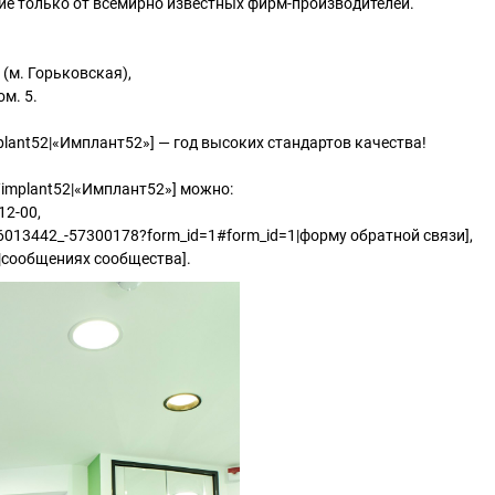
ие только от всемирно известных фирм-производителей.
(м. Горьковская),
м. 5.
implant52|«Имплант52»] — год высоких стандартов качества!
e/implant52|«Имплант52»] можно:
12-00,
p6013442_-57300178?form_id=1#form_id=1|форму обратной связи],
52|сообщениях сообщества].