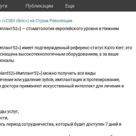
уги
Публикации
Eще
(«CSDI clinic») на Страж Революции
«Имплант52»] — стоматология европейского уровня в Нижнем
Имплант52»] имеет подтвержденный референс-статус KaVo Kerr: это
 оснащена высокотехнологичным оборудованием, а за ваше
ионалы.
mplant52|«Имплант52»] можно получить все виды
лечение или удаление зубов, имплантация и протезирование,
 доктора применяют искусственный интеллект для лечения и
иды услуг,
сти,
сь период сотрудничества, который будет доступен 7 дней в