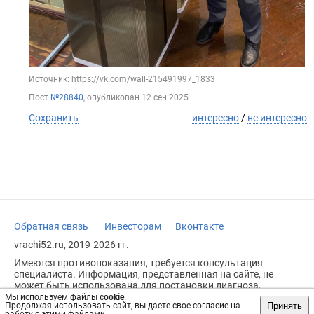
Источник: https://vk.com/wall-215491997_1833
Пост
№28840
, опубликован
12 сен 2025
Сохранить
интересно
/
не интересно
Обратная связь
Инвесторам
Вконтакте
vrachi52.ru, 2019-2026 гг.
Имеются противопоказания, требуется консультация
специалиста. Информация, представленная на сайте, не
может быть использована для постановки диагноза,
назначения лечения и не заменяет прием врача.
Мы используем файлы
cookie
.
Принять
Продолжая использовать сайт, вы даете свое согласие на