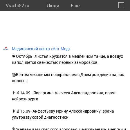
Vrachi52.ru
Люди
Eще
🔔
Нижег
🔍
Медицинский центр «Арт-Мед»
🍁Октябрь! Листья кружатся в медленном танце, а воздух
наполняется свежестью первых заморозков.
🎂В этом месяце мы поздравляем с Днем рождения наших
коллег :
👨‍🔬14.09 - Яксаргина Алексея Александровича, врача
нейрохирурга
👩‍🔬15.09- Анфертьеву Ирину Александровичу, врача
ультразвуковой диагностики
💐Желаем вам крепкого здоровья ,неиссякаемой энергии и