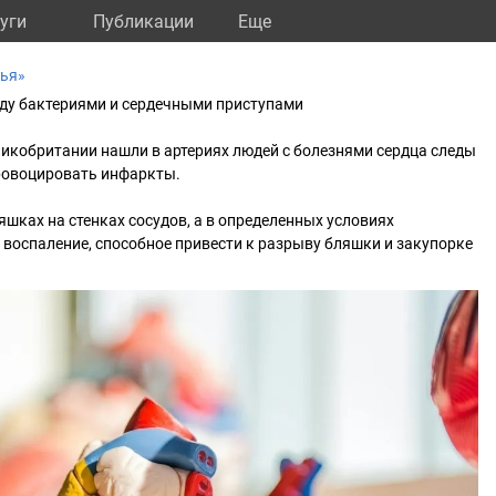
уги
Публикации
Eще
вья»
жду бактериями и сердечными приступами
икобритании нашли в артериях людей с болезнями сердца следы
провоцировать инфаркты.
яшках на стенках сосудов, а в определенных условиях
воспаление, способное привести к разрыву бляшки и закупорке