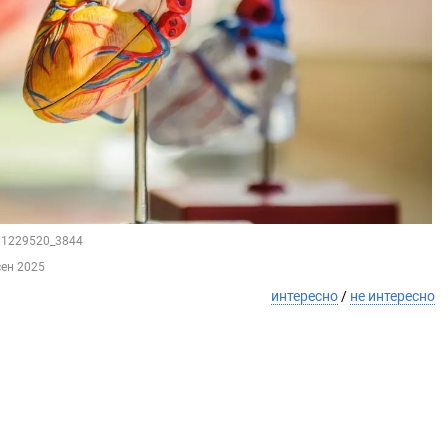
201229520_3844
сен 2025
интересно
/
не интересно