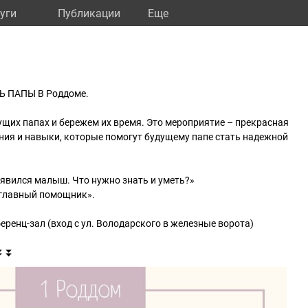
уги
Публикации
Eще
ДЕНЬ ПАПЫ В Роддоме.
щих папах и бережем их время. Это мероприятие – прекрасная
ния и навыки, которые помогут будущему папе стать надежной
оявился малыш. Что нужно знать и уметь?»
- главный помощник».
ренц-зал (вход с ул. Володарского в железные ворота)
️⏬️