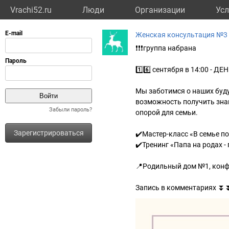
Vrachi52.ru
Люди
Организации
Усл
Женская консультация №3
❗️❗️❗️группа набрана
1️⃣6️⃣ сентября в 14:00 - 
Мы заботимся о наших буду
возможность получить зна
Забыли пароль?
опорой для семьи.
Зарегистрироваться
✔️Мастер-класс «В семье п
✔️Тренинг «Папа на родах 
📍Родильный дом №1, конфе
Запись в комментариях ⏬️⏬