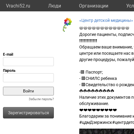
Vrachi52.ru
Люди
Организации
Усл
«Центр детской медицины»
📛📛📛📛📛📛📛📛📛📛📛📛
Дорогие пациенты, подписч
❗❗❗❗❗❗❗❗❗❗❗❗
Обращаем ваше внимание, ч
центре или посещаете нас 
другие процедуры, пожалуй
-🟥 Паспорт;
- 🟥СНИЛС ребенка
- 🟥Свидетельство о рожден
☘️☘️☘️☘️☘️☘️☘️☘️☘️
Наличие этих документов п
Забыли пароль?
обслуживание.
❤️❤️❤️❤️❤️❤️❤️❤️❤️
Зарегистрироваться
Благодарим за понимание и
#цдмДзержинск#центрдет