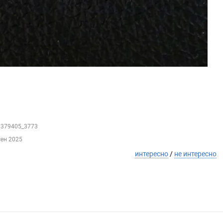
81379405_3773
сен 2025
интересно
/
не интересно