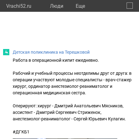
Vrachi52.ru
Люди
Eще
🔔
Нижег
🔍
Детская поликлиника на Терешковой
Работа в операционной кипит ежедневно.
Рабочий и учебный процессы неотделимы друг от друга: в
операции участвуют молодые специалисты - врач-стажер
хирург, ординатор анестезиолог-реаниматолог и
операционная медицинская сестра.
Оперируют: хирург - Дмитрий Анатольевич Мясников,
ассистент - Дмитрий Сергеевич Стриженок,
анестезиолог-реаниматолог - Сергей Юрьевич Кулагин.
#ДГКБ1