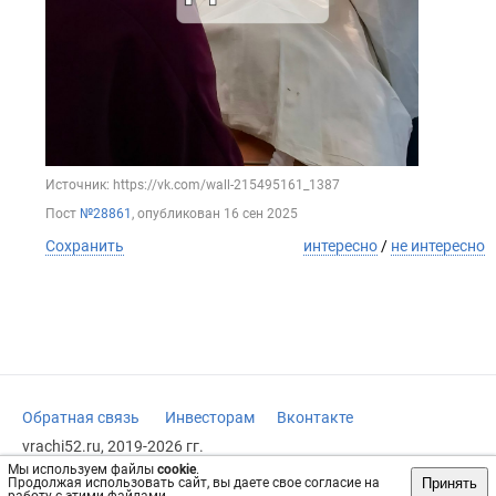
Источник: https://vk.com/wall-215495161_1387
Пост
№28861
, опубликован
16 сен 2025
Сохранить
интересно
/
не интересно
Обратная связь
Инвесторам
Вконтакте
vrachi52.ru, 2019-2026 гг.
Мы используем файлы
cookie
.
Имеются противопоказания, требуется консультация
Принять
Продолжая использовать сайт, вы даете свое согласие на
специалиста. Информация, представленная на сайте, не