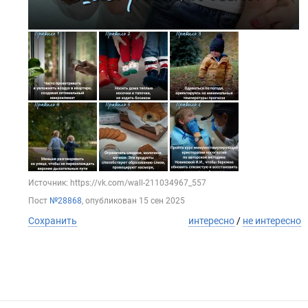
Источник: https://vk.com/wall-211034967_557
Пост
№28868
, опубликован
15 сен 2025
Сохранить
интересно
/
не интересно