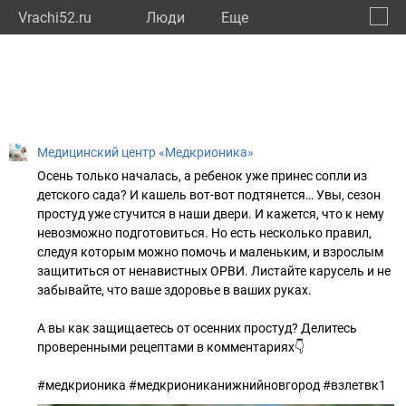
Vrachi52.ru
Люди
Eще
🔔
Нижег
🔍
Медицинский центр «Медкрионика»
Осень только началась, а ребенок уже принес сопли из
детского сада? И кашель вот-вот подтянется… Увы, сезон
простуд уже стучится в наши двери. И кажется, что к нему
невозможно подготовиться. Но есть несколько правил,
следуя которым можно помочь и маленьким, и взрослым
защититься от ненавистных ОРВИ. Листайте карусель и не
забывайте, что ваше здоровье в ваших руках.
А вы как защищаетесь от осенних простуд? Делитесь
проверенными рецептами в комментариях👇
#медкрионика #медкриониканижнийновгород #взлетвк1