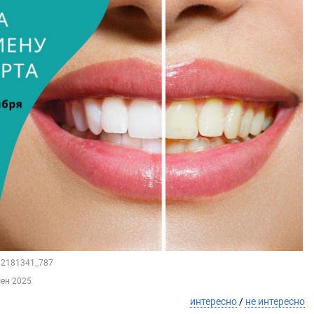
112181341_787
сен 2025
интересно
/
не интересно