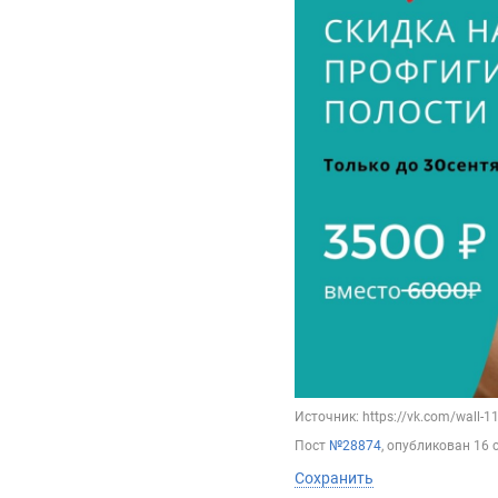
Источник: https://vk.com/wall-
Пост
№28874
, опубликован
16 
Сохранить