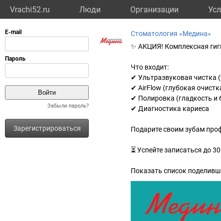
Vrachi52.ru
Люди
Организации
Усл
Стоматология «Медина»
✨ АКЦИЯ! Комплексная гигие
Что входит:
✔ Ультразвуковая чистка 
✔ AirFlow (глубокая очистк
✔ Полировка (гладкость и 
Забыли пароль?
✔ Диагностика кариеса
Зарегистрироваться
Подарите своим зубам проф
⏳ Успейте записаться до 30 
Показать список поделивш