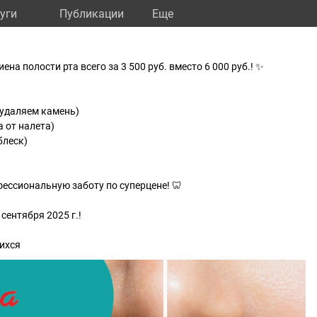
уги
Публикации
Eще
на полости рта всего за 3 500 руб. вместо 6 000 руб.! ✨
(удаляем камень)
а от налета)
блеск)
ессиональную заботу по суперцене! 🦷
сентября 2025 г.!
ихся