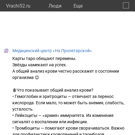
Vrachi52.ru
Люди
Eще
🔔
Нижег
🔍
Медицинский центр «На Пролетарской»
Карты таро обещают перемены.
Звёзды намекают на успех.
А общий анализ крови честно расскажет о состоянии
организма 😉
🩸Что показывает общий анализ крови?
• Гемоглобин и эритроциты — отвечают за перенос
кислорода. Если мало, то может быть анемия, слабость,
усталость.
• Лейкоциты — «армия» иммунитета. Их изменения
сигналят о воспалении или инфекции.
• Тромбоциты — помогают крови сворачиваться. Важно
для профилактики кровотечений и тромбозов.