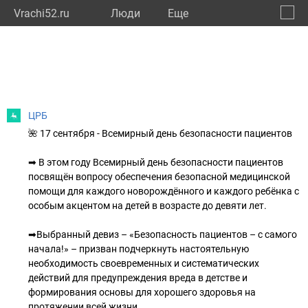
Vrachi52.ru
Люди
Eще
🔔
Нижег
🔍
ЦРБ
🌺 17 сентября - Всемирный день безопасности пациентов
➡ В этом году Всемирный день безопасности пациентов
посвящён вопросу обеспечения безопасной медицинской
помощи для каждого новорождённого и каждого ребёнка с
особым акцентом на детей в возрасте до девяти лет.
➡Выбранный девиз – «Безопасность пациентов – с самого
начала!» – призван подчеркнуть настоятельную
необходимость своевременных и систематических
действий для предупреждения вреда в детстве и
формирования основы для хорошего здоровья на
протяжении всей жизни.