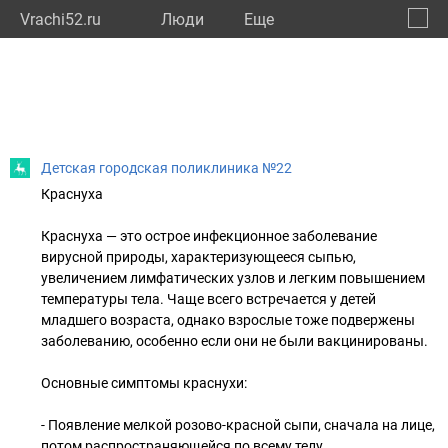
Vrachi52.ru
Люди
Eще
🔔
Нижег
🔍
Детская городская поликлиника №22
Краснуха
Краснуха — это острое инфекционное заболевание
вирусной природы, характеризующееся сыпью,
увеличением лимфатических узлов и легким повышением
температуры тела. Чаще всего встречается у детей
младшего возраста, однако взрослые тоже подвержены
заболеванию, особенно если они не были вакцинированы.
Основные симптомы краснухи:
- Появление мелкой розово-красной сыпи, сначала на лице,
потом распространяющейся по всему телу.