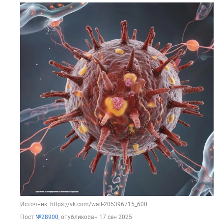
Источник: https://vk.com/wall-205396715_600
Пост
№28900
, опубликован
17 сен 2025