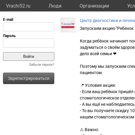
Vrachi52.ru
Люди
Организации
Усл
Центр диагностики и лече
Запускаем акцию "Ребенок +
Когда ребёнок начинает по
задуматься о своём здоров
дело всей семьи ❤
Забыли пароль?
Поэтому мы запускаем спец
пациентом.
Зарегистрироваться
📍 Условия акции:
- Если ваш ребёнок пришёл
стоматологическое отделен
- А вы ещё не наблюдаетесь
- То вы получаете скидку 1
нашем стоматологическом 
⚠ Важно: