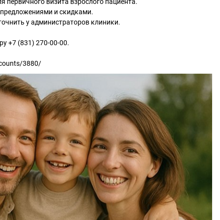
ля первичного визита взрослого пациента.
и предложениями и скидками.
точнить у администраторов клиники.
у +7 (831) 270-00-00.
scounts/3880/