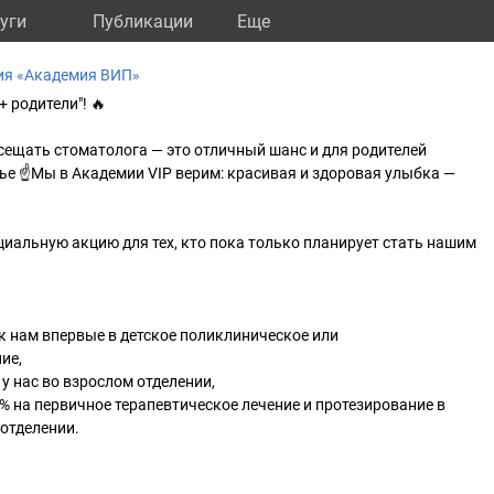
уги
Публикации
Eще
ния «Академия ВИП»
 родители"! 🔥
сещать стоматолога — это отличный шанс и для родителей
ье ☝Мы в Академии VIP верим: красивая и здоровая улыбка —
иальную акцию для тех, кто пока только планирует стать нашим
 к нам впервые в детское поликлиническое или
ие,
 у нас во взрослом отделении,
0% на первичное терапевтическое лечение и протезирование в
отделении.