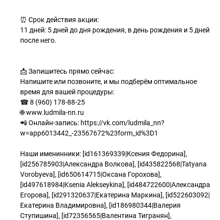
⏰ Срок действия акции:
11 дней: 5 дней до дня рождения, в день рождения и 5 дней
после него.
📩 Запишитесь прямо сейчас:
Напишите или позвоните, и мы подберём оптимальное
время для вашей процедуры:
☎ 8 (960) 178-88-25
🌐 www.ludmila-nn.ru
📲 Онлайн-запись: https://vk.com/ludmila_nn?
w=app6013442_-23567672%23form_id%3D1
Наши именинники: [id161369339|Ксения Федорина],
[id256785903|Александра Волкова], [id435822568|Tatyana
Vorobyeva], [id650614715|Оксана Горохова],
[id497618984|Ksenia Alekseykina], [id484722600|Александра
Егорова], [id291320637|Екатерина Маркина], [id522603092|
Екатерина Владимировна], [id186980344|Валерия
Ступишина], [id72356565|Валентина Тигранян],