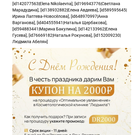
[id142077563|Elena Nikolaevna], [id196943776|Светлана
Марадудина], [id138932882|Елена Авдеева], [id589595645|
Ирина Лаптева-Новосёлова], [id648970997|Анна
Варганова], [id404555941|Наталья Щербакова],
[id594883441|Марина Бакулина], [id142133962|Елена
Гусева], [id76669182|Наталья Рокунова], [id152009230|
Людмила Абелян]