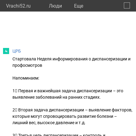
Vrachi52.ru
Люди
Eще
🔔
Нижег
🔍
ЦРБ
Стартовала Неделя информирования о диспансеризации и
профосмотров
Напоминаем:
1⃣ Первая и важнейшая задача диспансеризации – это
выявление заболеваний на ранних стадиях.
2⃣ Вторая задача диспансеризации – выявление факторов,
которые могут спровоцировать развитие болезни –
лишний вес, высокое давление и т.д.
3⃣ Третья цель диспансеризации – контроль и